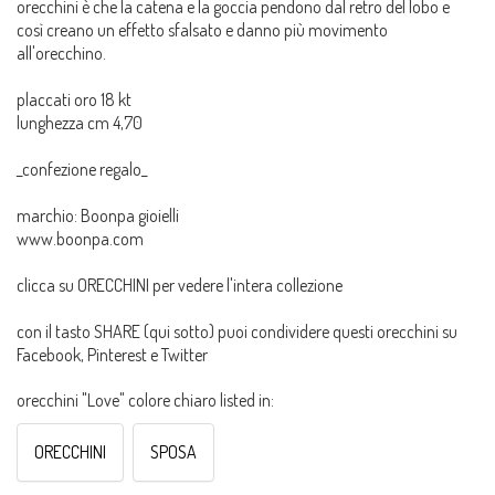
orecchini è che la catena e la goccia pendono dal retro del lobo e
così creano un effetto sfalsato e danno più movimento
all'orecchino.
placcati oro 18 kt
lunghezza cm 4,70
_confezione regalo_
marchio: Boonpa gioielli
www.boonpa.com
clicca su ORECCHINI per vedere l'intera collezione
con il tasto SHARE (qui sotto) puoi condividere questi orecchini su
Facebook, Pinterest e Twitter
orecchini "Love" colore chiaro listed in:
ORECCHINI
SPOSA