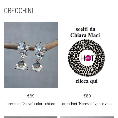
ORECCHINI
€89
€80
orecchini "3love" colore chiaro
orecchini "Moresco" gocce viola