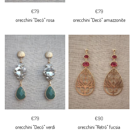
€79
€79
orecchini "Decò" rosa
orecchini "Decò" amazzonite
€79
€90
orecchini "Decò" verdi
orecchini "Retrò" fucsia